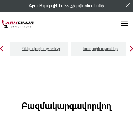
Գրասենյակային կահույքի լայն տեսականի
Ղեկավարի աթոռներ
Խաղային աթոռներ
Բազմակարգավորվող