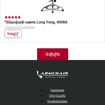
Ղեկավարի աթոռ Long Yang, 4008A
Ղեկավարի աթոռներ
Գնել
Ավելին
Կատալոգ
Մեր Մասին
Գործընկերներ