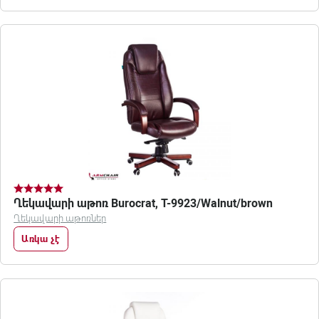
Ղեկավարի աթոռ Burocrat, T-9923/Walnut/brown
Ղեկավարի աթոռներ
Առկա չէ