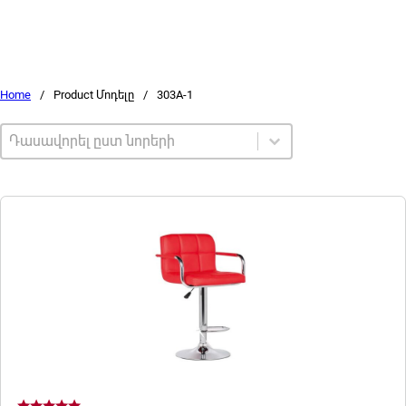
Home
/
Product Մոդելը
/
303A-1
Sort by
Sort content