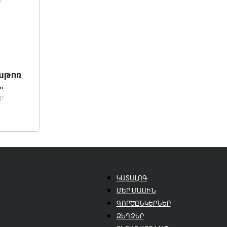
աթոռ
ր
ԿԱՏԱԼՈԳ
ՄԵՐ ՄԱՍԻՆ
ԳՈՐԾԸՆԿԵՐՆԵՐ
ԶԵՂՉԵՐ