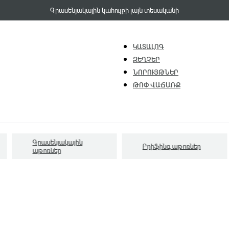
Գրասենյակային կահույքի լայն տեսականի
ԿԱՏԱԼՈԳ
ԶԵՂՉԵՐ
ՆՈՐՈՒՅԹՆԵՐ
ԹՈՓ ՎԱՃԱՌՔ
Գրասենյակային
Բրիֆինգ աթոռներ
աթոռներ