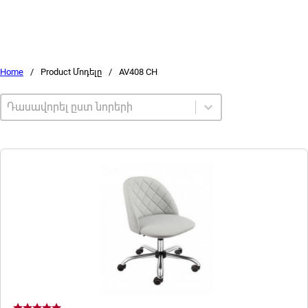
Home
/
Product Մոդելը
/
AV408 CH
Sort by
Sort content