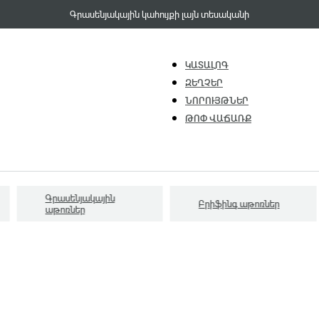
Գրասենյակային կահույքի լայն տեսականի
ԿԱՏԱԼՈԳ
ԶԵՂՉԵՐ
ՆՈՐՈՒՅԹՆԵՐ
ԹՈՓ ՎԱՃԱՌՔ
Գրասենյակային
Բրիֆինգ աթոռներ
աթոռներ