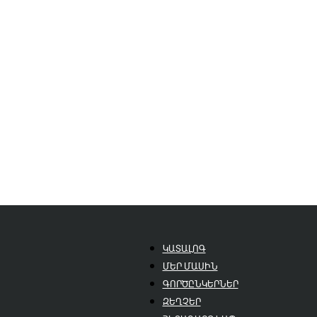
ԿԱՏԱԼՈԳ
ՄԵՐ ՄԱՍԻՆ
ԳՈՐԾԸՆԿԵՐՆԵՐ
ԶԵՂՉԵՐ