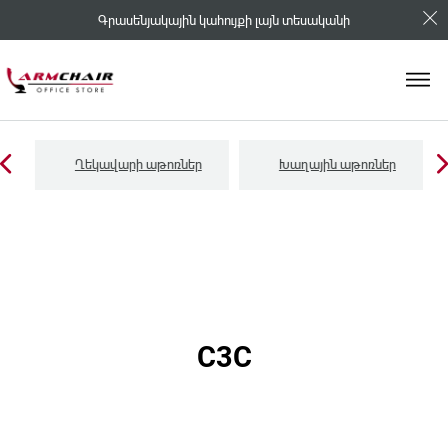
Գրասենյակային կահույքի լայն տեսականի
Ղեկավարի աթոռներ
Խաղային աթոռներ
C3C