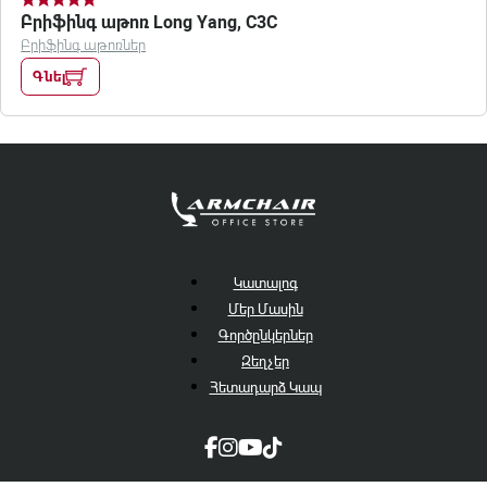
Բրիֆինգ աթոռ Long Yang, C3C
Բրիֆինգ աթոռներ
Գնել
Կատալոգ
Մեր Մասին
Գործընկերներ
Զեղչեր
Հետադարձ Կապ