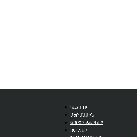
ԿԱՏԱԼՈԳ
ՄԵՐ ՄԱՍԻՆ
ԳՈՐԾԸՆԿԵՐՆԵՐ
ԶԵՂՉԵՐ