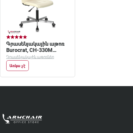
Գրասենյակային աթոռ
Burocrat, CH-330M
беж/orion-10
Գրասենյակային աթոռներ
Առկա չէ