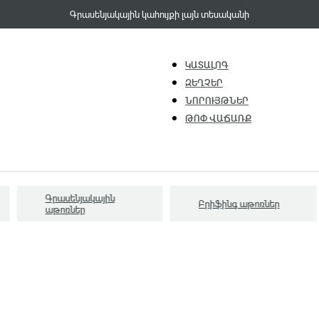
Գրասենյակային կահույքի լայն տեսականի
ԿԱՏԱԼՈԳ
ԶԵՂՉԵՐ
ՆՈՐՈՒՅԹՆԵՐ
ԹՈՓ ՎԱՃԱՌՔ
Գրասենյակային
Բրիֆինգ աթոռներ
աթոռներ