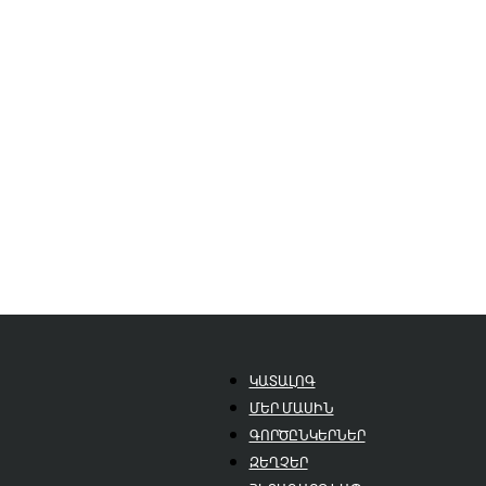
ԿԱՏԱԼՈԳ
ՄԵՐ ՄԱՍԻՆ
ԳՈՐԾԸՆԿԵՐՆԵՐ
ԶԵՂՉԵՐ