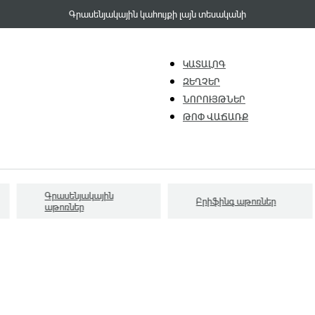
Գրասենյակային կահույքի լայն տեսականի
ԿԱՏԱԼՈԳ
ԶԵՂՉԵՐ
ՆՈՐՈՒՅԹՆԵՐ
ԹՈՓ ՎԱՃԱՌՔ
Գրասենյակային
Բրիֆինգ աթոռներ
աթոռներ