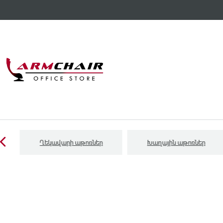
Ղեկավարի աթոռներ
Խաղային աթոռներ