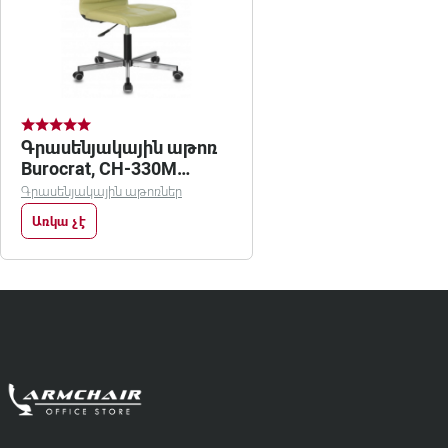
Գրասենյակային աթոռ
Burocrat, CH-330M
зеленый best 79
Գրասենյակային աթոռներ
Առկա չէ