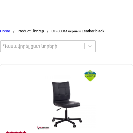
Home
/
Product Մոդելը
/
CH-330M черный Leather black
Sort by
Sort content