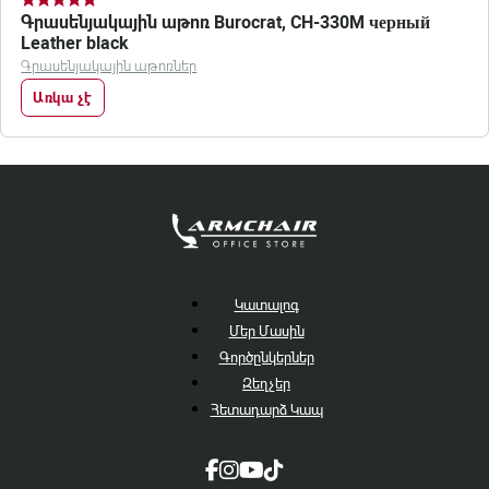
Գրասենյակային աթոռ Burocrat, CH-330M черный
Leather black
Գրասենյակային աթոռներ
Առկա չէ
Կատալոգ
Մեր Մասին
Գործընկերներ
Զեղչեր
Հետադարձ Կապ