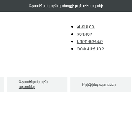
Գրասենյակային կահույքի լայն տեսականի
ԿԱՏԱԼՈԳ
ԶԵՂՉԵՐ
ՆՈՐՈՒՅԹՆԵՐ
ԹՈՓ ՎԱՃԱՌՔ
Գրասենյակային
Բրիֆինգ աթոռներ
աթոռներ