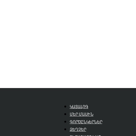
ԿԱՏԱԼՈԳ
ՄԵՐ ՄԱՍԻՆ
ԳՈՐԾԸՆԿԵՐՆԵՐ
ԶԵՂՉԵՐ