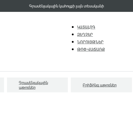
Գրասենյակային կահույքի լայն տեսականի
ԿԱՏԱԼՈԳ
ԶԵՂՉԵՐ
ՆՈՐՈՒՅԹՆԵՐ
ԹՈՓ ՎԱՃԱՌՔ
Գրասենյակային
Բրիֆինգ աթոռներ
աթոռներ