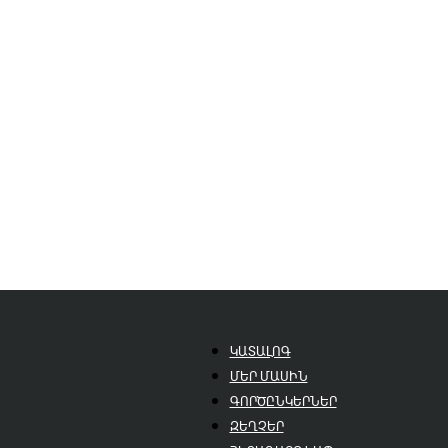
ԿԱՏԱԼՈԳ
ՄԵՐ ՄԱՍԻՆ
ԳՈՐԾԸՆԿԵՐՆԵՐ
ԶԵՂՉԵՐ