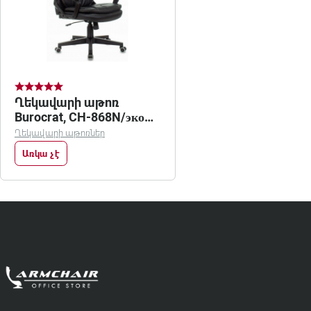
Ղեկավարի աթոռ
Burocrat, CH-868N/эко
кожа
Ղեկավարի աթոռներ
Առկա չէ