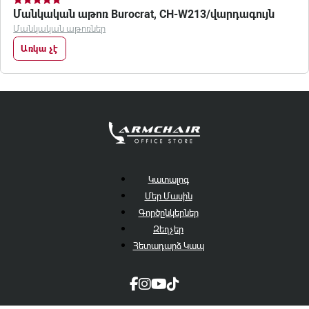
Մանկական աթոռ Burocrat, CH-W213/վարդագույն
Մանկական աթոռներ
Առկա չէ
Կատալոգ
Մեր Մասին
Գործընկերներ
Զեղչեր
Հետադարձ Կապ