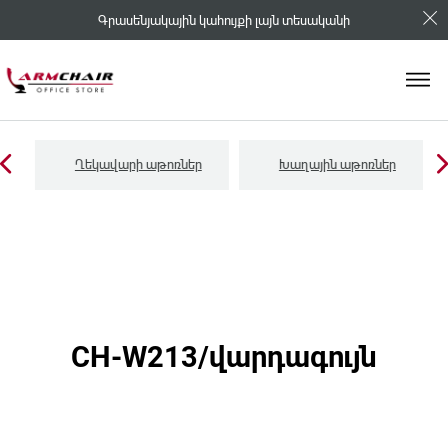
Գրասենյակային կահույքի լայն տեսականի
Ղեկավարի աթոռներ
Խաղային աթոռներ
CH-W213/վարդագույն