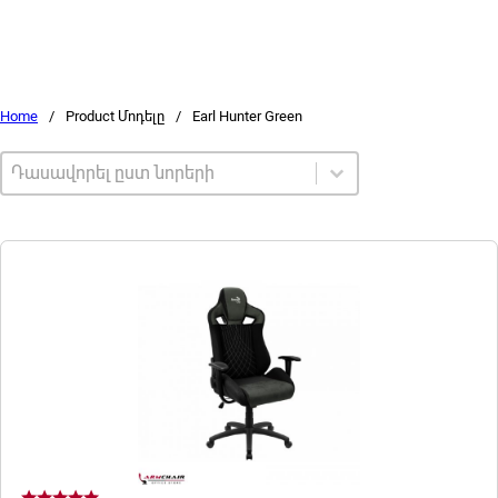
Home
/
Product Մոդելը
/
Earl Hunter Green
Sort by
Sort content