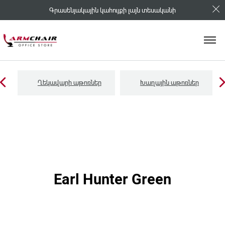
Գրասենյակային կահույքի լայն տեսականի
Ղեկավարի աթոռներ
Խաղային աթոռներ
Earl Hunter Green