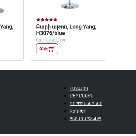
Yang,
Բարի աթոռ, Long Yang,
H3076/blue
Բարի աթոռներ
Գնել
ԿԱՏԱԼՈԳ
ՄԵՐ ՄԱՍԻՆ
ԳՈՐԾԸՆԿԵՐՆԵՐ
ԶԵՂՉԵՐ
ՀԵՏԱԴԱՐՁ ԿԱՊ