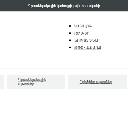
Գրասենյակային կահույքի լայն տեսականի
ԿԱՏԱԼՈԳ
ԶԵՂՉԵՐ
ՆՈՐՈՒՅԹՆԵՐ
ԹՈՓ ՎԱՃԱՌՔ
Գրասենյակային
Բրիֆինգ աթոռներ
աթոռներ