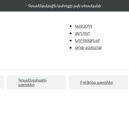
Գրասենյակային կահույքի լայն տեսականի
ԿԱՏԱԼՈԳ
ԶԵՂՉԵՐ
ՆՈՐՈՒՅԹՆԵՐ
ԹՈՓ ՎԱՃԱՌՔ
Գրասենյակային
Բրիֆինգ աթոռներ
աթոռներ