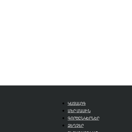
ԿԱՏԱԼՈԳ
ՄԵՐ ՄԱՍԻՆ
ԳՈՐԾԸՆԿԵՐՆԵՐ
ԶԵՂՉԵՐ