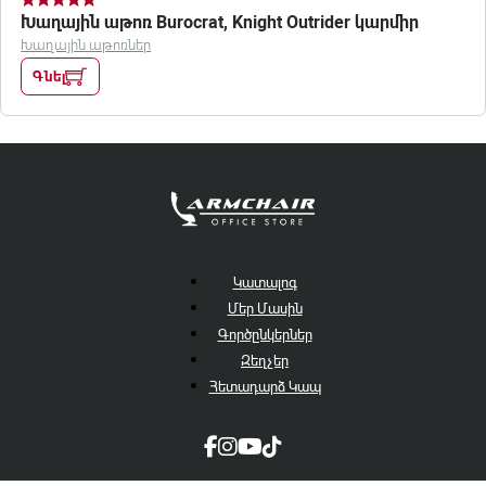
Խաղային աթոռ Burocrat, Knight Outrider կարմիր
Խաղային աթոռներ
Գնել
Կատալոգ
Մեր Մասին
Գործընկերներ
Զեղչեր
Հետադարձ Կապ