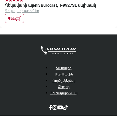
Ղեկավարի աթոռ Burocrat, T-9927SL սպիտակ
Ղեկավարի աթոռներ
Գնել
Կատալոգ
Մեր Մասին
Գործընկերներ
Զեղչեր
Հետադարձ Կապ