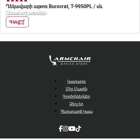
Ղեկավարի աթոռ Burocrat, T-9950PL / սև
Ղեկավարի աթոռներ
Գնել
Կատալոգ
Մեր Մասին
Գործընկերներ
Զեղչեր
Հետադարձ Կապ