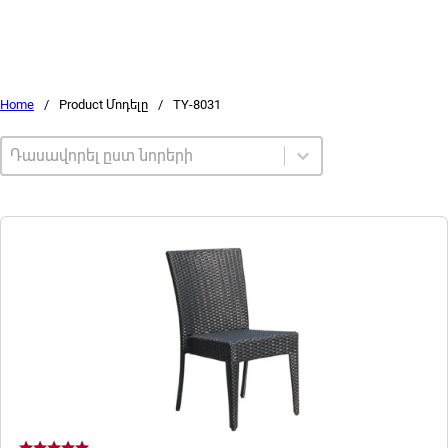
Home
/
Product Մոդելը
/
TY-8031
Sort by
Sort content