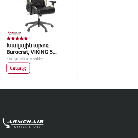
Խաղային աթոռ
Burocrat, VIKING 5
AERO/white
Խաղային աթոռներ
Առկա չէ