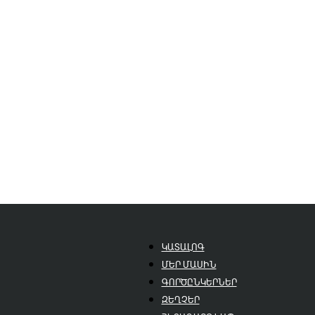
ԿԱՏԱԼՈԳ
ՄԵՐ ՄԱՍԻՆ
ԳՈՐԾԸՆԿԵՐՆԵՐ
ԶԵՂՉԵՐ