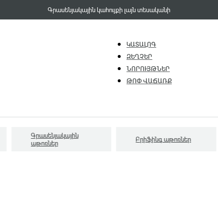
Գրասենյակային կահույքի լայն տեսականի
ԿԱՏԱԼՈԳ
ԶԵՂՉԵՐ
ՆՈՐՈՒՅԹՆԵՐ
ԹՈՓ ՎԱՃԱՌՔ
Գրասենյակային
Բրիֆինգ աթոռներ
աթոռներ