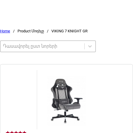
Home
/
Product Մոդելը
/
VIKING 7 KNIGHT GR
Sort by
Sort content