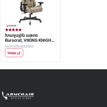
Խաղային աթոռ
Burocrat, VIKING KNIGHT
LT21 /fabric
Խաղային աթոռներ
Առկա չէ