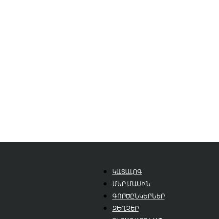
ԿԱՏԱԼՈԳ
ՄԵՐ ՄԱՍԻՆ
ԳՈՐԾԸՆԿԵՐՆԵՐ
ԶԵՂՉԵՐ