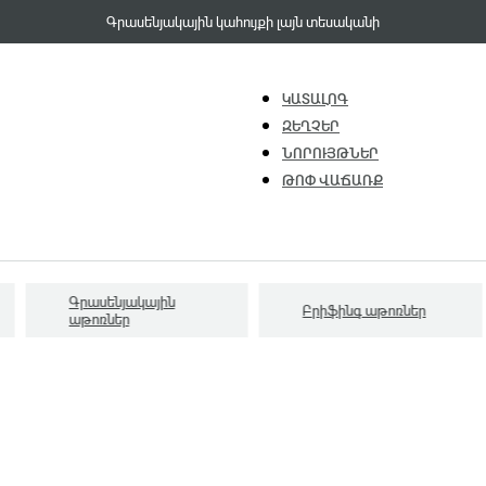
Գրասենյակային կահույքի լայն տեսականի
ԿԱՏԱԼՈԳ
ԶԵՂՉԵՐ
ՆՈՐՈՒՅԹՆԵՐ
ԹՈՓ ՎԱՃԱՌՔ
Գրասենյակային
Բրիֆինգ աթոռներ
աթոռներ