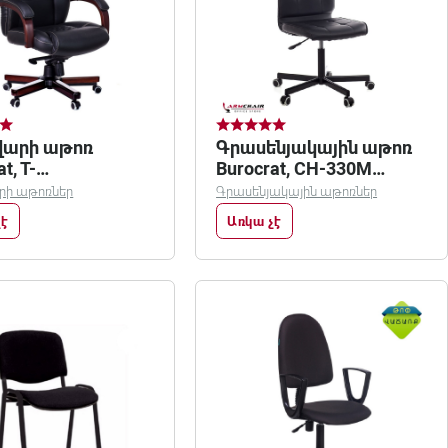
վարի աթոռ
Գրասենյակային աթոռ
t, T-
Burocrat, CH-330M
alnut/black
черный Leather black
րի աթոռներ
Գրասենյակային աթոռներ
չէ
Առկա չէ