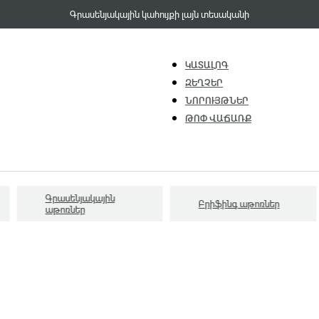
Գրասենյակային կահույքի լայն տեսականի
ԿԱՏԱԼՈԳ
ԶԵՂՉԵՐ
ՆՈՐՈՒՅԹՆԵՐ
ԹՈՓ ՎԱՃԱՌՔ
Գրասենյակային
Բրիֆինգ աթոռներ
աթոռներ