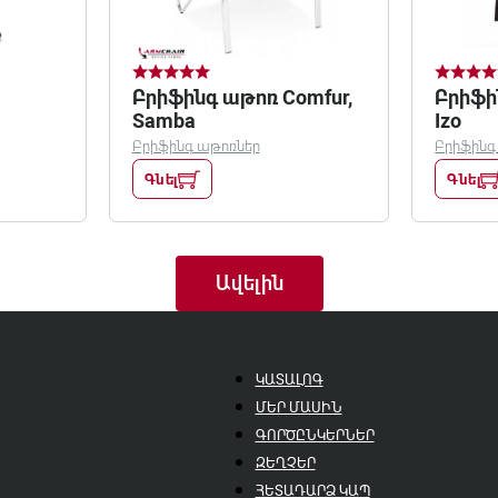
Բրիֆինգ աթոռ Comfur,
Բրիֆի
Samba
Izo
Բրիֆինգ աթոռներ
Բրիֆինգ
Գնել
Գնել
Ավելին
ԿԱՏԱԼՈԳ
ՄԵՐ ՄԱՍԻՆ
ԳՈՐԾԸՆԿԵՐՆԵՐ
ԶԵՂՉԵՐ
ՀԵՏԱԴԱՐՁ ԿԱՊ