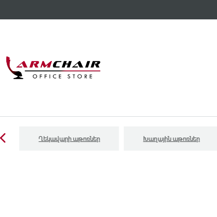
Ղեկավարի աթոռներ
Խաղային աթոռներ