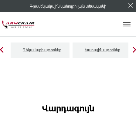
Գրասենյակային կահույքի լայն տեսականի
Ղեկավարի աթոռներ
Խաղային աթոռներ
Վարդագույն