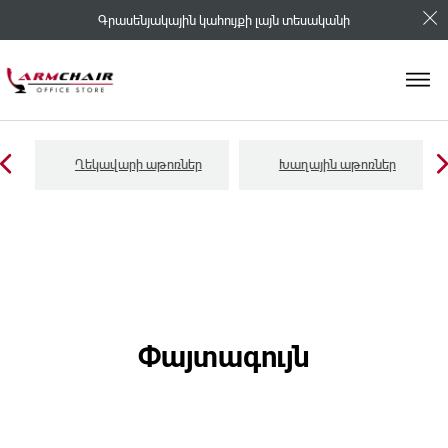
Գրասենյակային կահույքի լայն տեսականի
Ղեկավարի աթոռներ
Խաղային աթոռներ
Փայտագույն