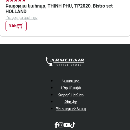
Բացօթյա կահույք, THINH PHU, TP2020, Bistro set
HOLLAND
Բացօթյա կահույք
Գնել
Կատալոգ
Մեր Մասին
Գործընկերներ
Զեղչեր
Հետադարձ Կապ