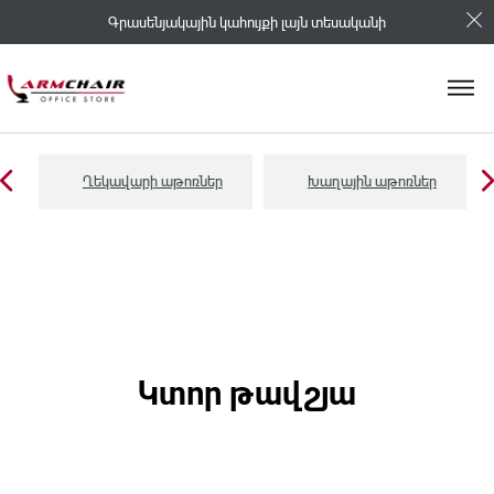
Գրասենյակային կահույքի լայն տեսականի
Ղեկավարի աթոռներ
Խաղային աթոռներ
Կտոր թավշյա