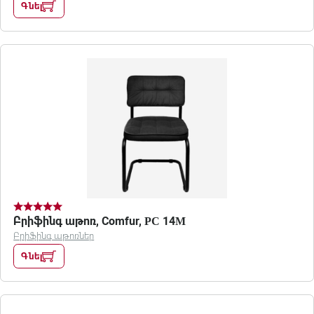
Գնել
Բրիֆինգ աթոռ, Comfur, РС 14М
Բրիֆինգ աթոռներ
Գնել