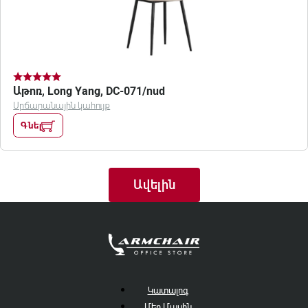
Աթոռ, Long Yang, DC-071/nud
Սրճարանային կահույք
Գնել
Ավելին
Կատալոգ
Մեր Մասին