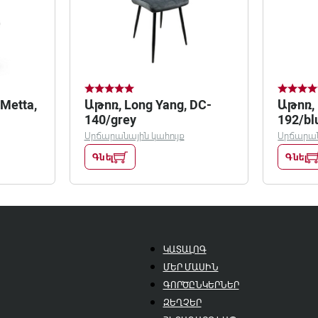
Metta,
Աթոռ, Long Yang, DC-
Աթոռ, 
140/grey
192/bl
Սրճարանային կահույք
Սրճարան
Գնել
Գնել
ԿԱՏԱԼՈԳ
ՄԵՐ ՄԱՍԻՆ
ԳՈՐԾԸՆԿԵՐՆԵՐ
ԶԵՂՉԵՐ