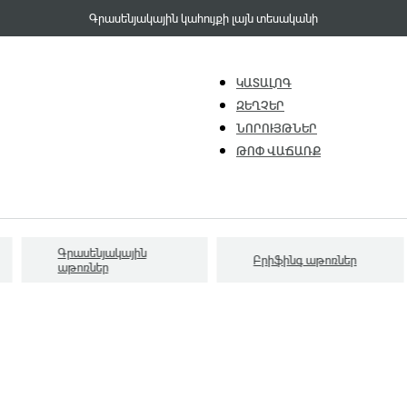
Գրասենյակային կահույքի լայն տեսականի
ԿԱՏԱԼՈԳ
ԶԵՂՉԵՐ
ՆՈՐՈՒՅԹՆԵՐ
ԹՈՓ ՎԱՃԱՌՔ
Գրասենյակային
Բրիֆինգ աթոռներ
աթոռներ