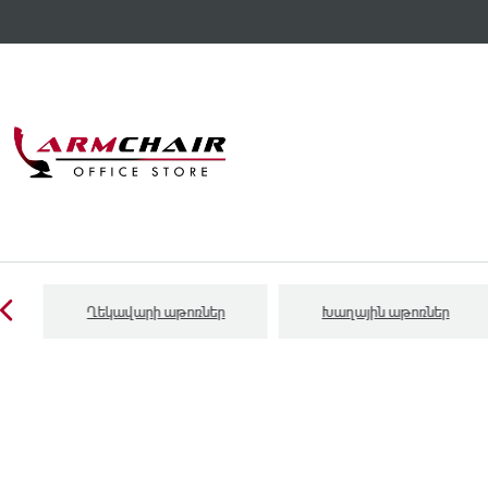
Ղեկավարի աթոռներ
Խաղային աթոռներ