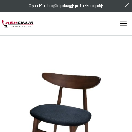
Գրասենյակային կահույքի լայն տեսականի