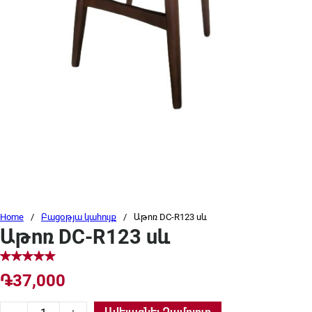
Home
/
Բացօթյա կահույք
/
Աթոռ DC-R123 սև
Աթոռ DC-R123 սև
֏
37,000
Աթոռ DC-R123 սև quantity