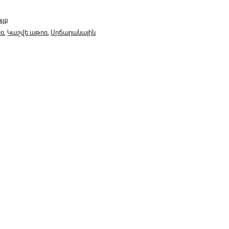
ւյք
ոռ
,
Կաշվե աթոռ
,
Սրճարանային