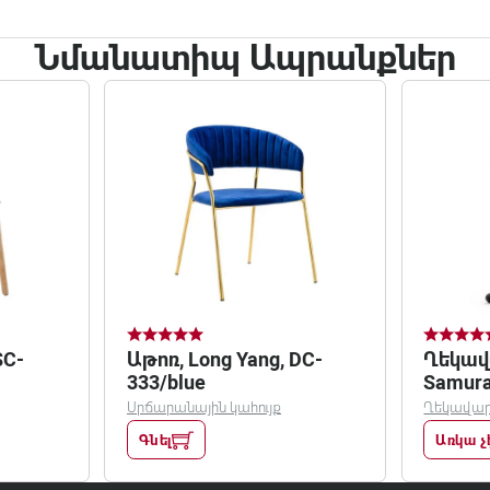
Նմանատիպ Ապրանքներ
SC-
Աթոռ, Long Yang, DC-
Ղեկավ
333/blue
Samurai
Easy cl
Սրճարանային կահույք
Ղեկավար
Գնել
Առկա չ