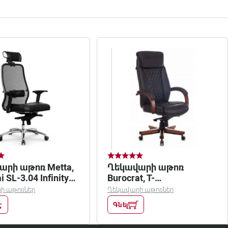
արի աթոռ Metta,
Ղեկավարի աթոռ
 SL-3.04 Infinity
Burocrat, T-
ean
9924WALNUT/black
ի աթոռներ
Ղեկավարի աթոռներ
է
Գնել