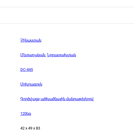
Չինաստան
Մետաղական
,
Նրբատախտակ
DC-445
Մոխրագույն
Գործվացք ածխածնային մանրաթելերով
120կգ
42 x 49 x 83