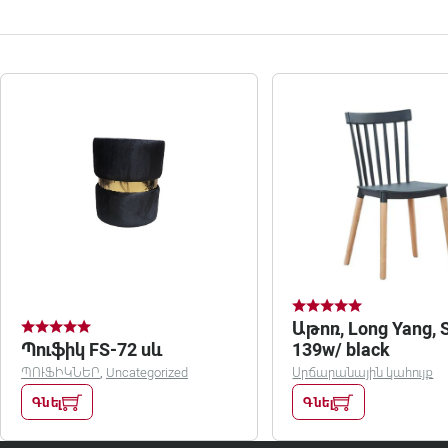
Աթոռ, Long Yang, 
Պուֆիկ FS-72 սև
139w/ black
ՊՈՒՖԻԿՆԵՐ
,
Uncategorized
Սրճարանային կահույք
Գնել
Գնել