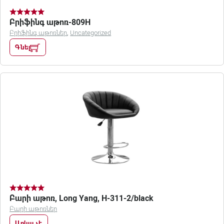
Բրիֆինգ աթոռ-809H
Բրիֆինգ աթոռներ
,
Uncategorized
Գնել
Բարի աթոռ, Long Yang, H-311-2/black
Բարի աթոռներ
Առկա չէ