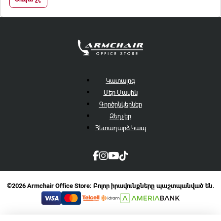
Կատալոգ
Մեր Մասին
Գործընկերներ
Զեղչեր
Հետադարձ Կապ
©2026 Armchair Office Store։ Բոլոր իրավունքները պաշտպանված են.