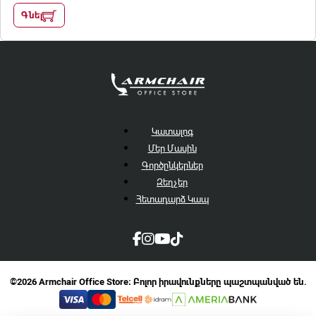
Գնել
Կատալոգ
Մեր Մասին
Գործընկերներ
Զեղչեր
Հետադարձ Կապ
©2026 Armchair Office Store։ Բոլոր իրավունքները պաշտպանված են.