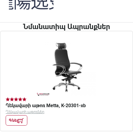
Նմանատիպ Ապրանքներ
Ղեկավարի աթոռ Metta, K-20301-xb
Ղեկավարի աթոռներ
Գնել