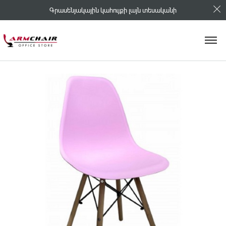
Գրասենյակային կահույքի լայն տեսականի