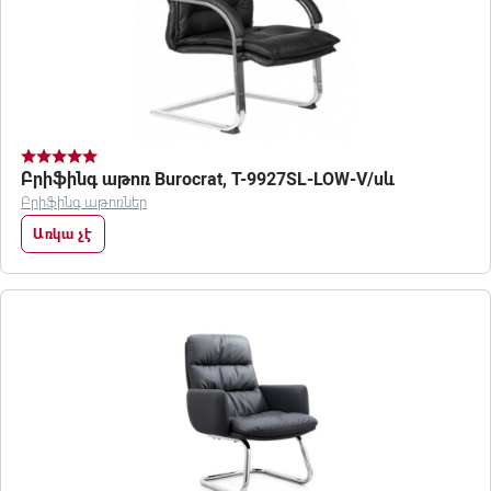
Բրիֆինգ աթոռ Burocrat, T-9927SL-LOW-V/սև
Բրիֆինգ աթոռներ
Առկա չէ