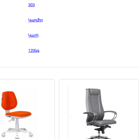
303
Կարմիր
Կաշի
120կգ