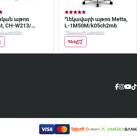
կան աթոռ
Ղեկավարի աթոռ Metta,
at, CH-W213/
L-1M50M/k05ch2mb
ագույն
ն աթոռներ
Ղեկավարի աթոռներ
է
Գնել