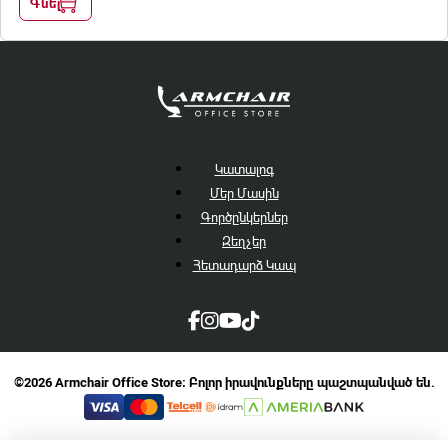
Գնել
Կատալոգ
Մեր Մասին
Գործընկերներ
Զեղչեր
Հետադարձ Կապ
©2026 Armchair Office Store։ Բոլոր իրավունքները պաշտպանված են.