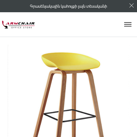
Գրասենյակային կահույքի լայն տեսականի