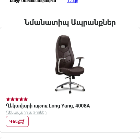
120կգ
Քաշի Սահմանափակում
Նմանատիպ Ապրանքներ
Ղեկավարի աթոռ Long Yang, 4008A
Ղեկավարի աթոռներ
Գնել