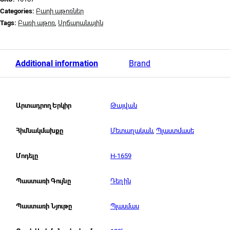
Categories:
Բարի աթոռներ
Tags:
Բառի աթոռ
,
Սրճարանային
Additional information
Brand
Թայվան
Արտադրող Երկիր
Մետաղական
,
Պլաստմասե
Հիմնակմախքը
H-1659
Մոդելը
Դեղին
Պաստառի Գույնը
Պլասմաս
Պաստառի Նյութը