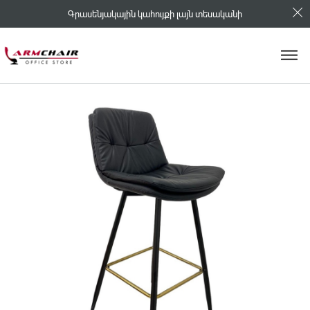
Գրասենյակային կահույքի լայն տեսականի