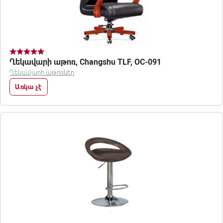
Ղեկավարի աթոռ, Changshu TLF, OC-091
Ղեկավարի աթոռներ
Առկա չէ