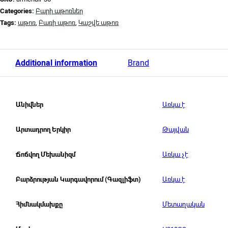
Categories:
Բարի աթոռներ
Tags:
աթոռ
,
Բառի աթոռ
,
Կաշվե աթոռ
Additional information
Brand
Առկա է
Անիվներ
Թայվան
Արտադրող Երկիր
Առկա չէ
Ճոճվող Մեխանիզմ
Առկա է
Բարձրության Կարգավորում (Գազլիֆտ)
Մետաղական
Հիմնակմախքը