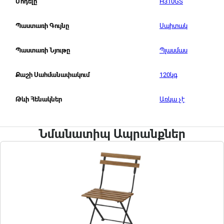
H310GS
Մոդելը
Սպիտակ
Պաստառի Գույնը
Պլասմաս
Պաստառի Նյութը
120կգ
Քաշի Սահմանափակում
Առկա չէ
Թևի Հենակներ
Նմանատիպ Ապրանքներ