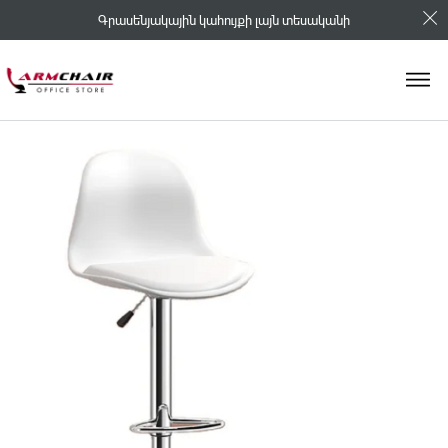
Գրասենյակային կահույքի լայն տեսականի