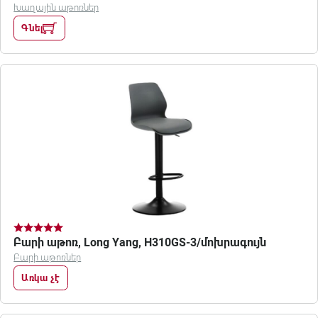
Խաղային աթոռներ
Գնել
Բարի աթոռ, Long Yang, H310GS-3/մոխրագույն
Բարի աթոռներ
Առկա չէ