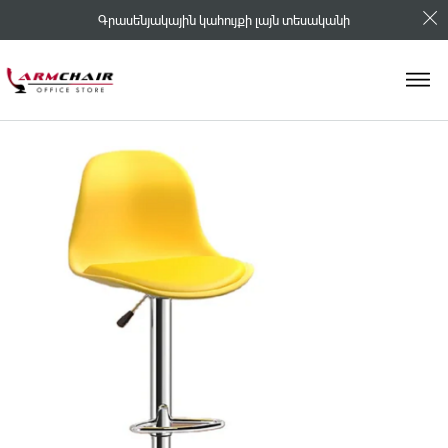
Գրասենյակային կահույքի լայն տեսականի