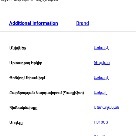
Additional information
Brand
Առկա չէ
Անիվներ
Թայվան
Արտադրող Երկիր
Առկա չէ
Ճոճվող Մեխանիզմ
Առկա է
Բարձրության Կարգավորում (Գազլիֆտ)
Մետաղական
Հիմնակմախքը
H310GS
Մոդելը