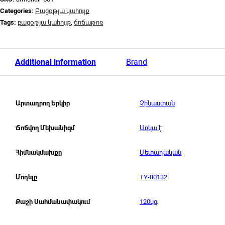
Categories:
Բացօթյա կահույք
Tags:
բացօթյա կահույք
,
ճոճաթոռ
Additional information
Brand
Չինաստան
Արտադրող Երկիր
Առկա է
Ճոճվող Մեխանիզմ
Մետաղական
Հիմնակմախքը
TY-80132
Մոդելը
120կգ
Քաշի Սահմանափակում