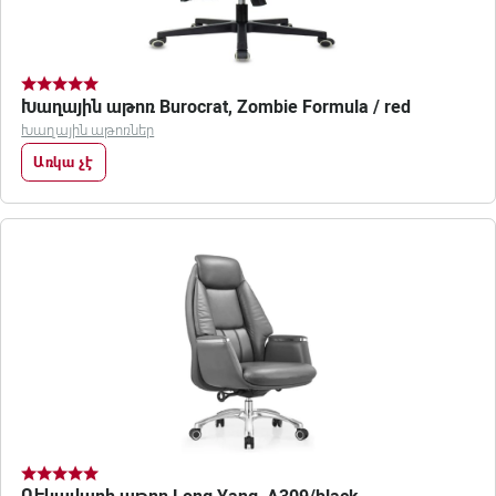
Խաղային աթոռ Burocrat, Zombie Formula / red
Խաղային աթոռներ
Առկա չէ