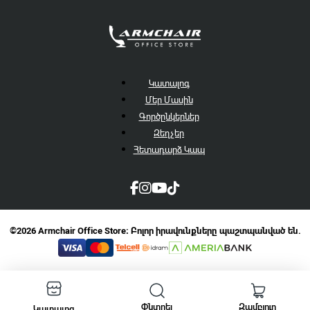
Կատալոգ
Մեր Մասին
Գործընկերներ
Զեղչեր
Հետադարձ Կապ
©2026 Armchair Office Store։ Բոլոր իրավունքները պաշտպանված են.
Փնտրել
Զամբյուղ
Կատալոգ