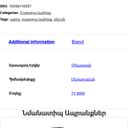
SKU:
10356+10357
Categories:
Բացօթյա կահույք
Tags:
աթոռ
,
բացօթյա կահույք
,
սեղան
Additional information
Brand
Չինաստան
Արտադրող Երկիր
Մետաղական
Հիմնակմախքը
TY-8090
Մոդելը
Նմանատիպ Ապրանքներ