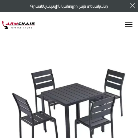
Գրասենյակային կահույքի լայն տեսականի