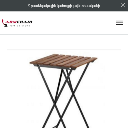
Գրասենյակային կահույքի լայն տեսականի