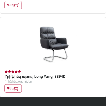
Գնել
Բրիֆինգ աթոռ, Long Yang, 8894D
Բրիֆինգ աթոռներ
Գնել