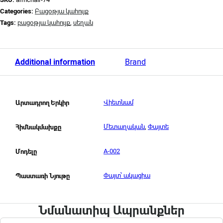
Categories:
Բացօթյա կահույք
Tags:
բացօթյա կահույք
,
սեղան
Additional information
Brand
Վիետնամ
Արտադրող Երկիր
Մետաղական
,
Փայտե
Հիմնակմախքը
A-002
Մոդելը
Փայտ՝ ակացիա
Պաստառի Նյութը
Նմանատիպ Ապրանքներ