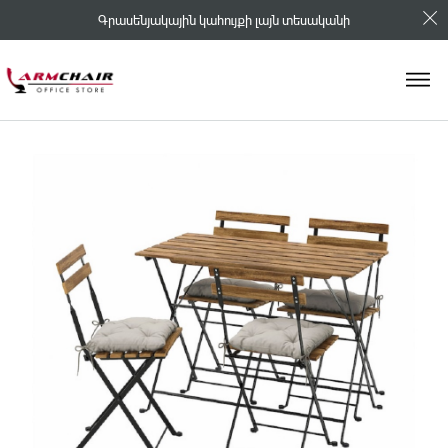
Գրասենյակային կահույքի լայն տեսականի