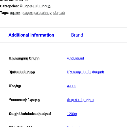
Categories:
Բացօթյա կահույք
Tags:
աթոռ
,
բացօթյա կահույք
,
սեղան
Additional information
Brand
Վիետնամ
Արտադրող Երկիր
Մետաղական
,
Փայտե
Հիմնակմախքը
A-003
Մոդելը
Փայտ՝ ակացիա
Պաստառի Նյութը
120կգ
Քաշի Սահմանափակում