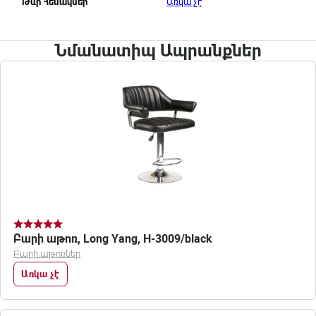
Առկա չէ
Թևի Հենակներ
Նմանատիպ Ապրանքներ
Բարի աթոռ, Long Yang, H-3009/black
Բարի աթոռներ
Առկա չէ