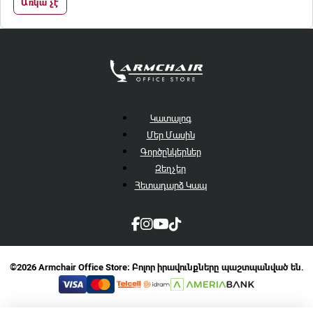
Առկա չէ
Կատալոգ
Մեր Մասին
Գործընկերներ
Զեղչեր
Հետադարձ Կապ
©2026 Armchair Office Store։ Բոլոր իրավունքները պաշտպանված են.