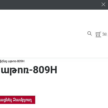
֏
0
ֆինգ աթոռ-809H
 աթոռ-809H
antity
ացնել Զամբյուղ