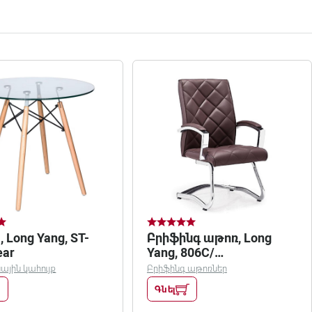
 Long Yang, ST-
Բրիֆինգ աթոռ, Long
ear
Yang, 806C/
շագանակագույն
յին կահույք
Բրիֆինգ աթոռներ
Գնել