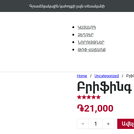
Գրասենյակային կահույքի լայն տեսականի
ԿԱՏԱԼՈԳ
ԶԵՂՉԵՐ
ՆՈՐՈՒՅԹՆԵՐ
ԹՈՓ ՎԱՃԱՌՔ
Home
/
Uncategorized
/
Բրի
Բրիֆինգ
֏
21,000
Բրիֆինգ աթոռ-809H qu
Ավել