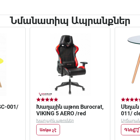
Նմանատիպ Ապրանքներ
SC-001/
Խաղային աթոռ Burocrat,
Սեղան ,
VIKING 5 AERO /red
011/ cl
Խաղային աթոռներ
Սրճարանա
Առկա չէ
Գնել