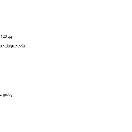
 120 կգ
 ստանդարտին
ռ
,
ցանց