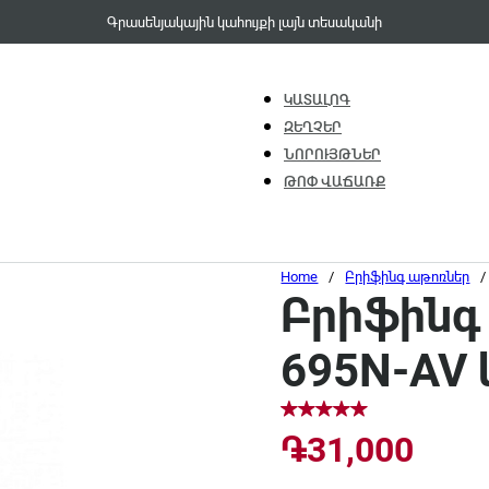
Գրասենյակային կահույքի լայն տեսականի
ԿԱՏԱԼՈԳ
ԶԵՂՉԵՐ
ՆՈՐՈՒՅԹՆԵՐ
ԹՈՓ ՎԱՃԱՌՔ
Home
/
Բրիֆինգ աթոռներ
/
Բրիֆինգ 
695N-AV
֏
31,000