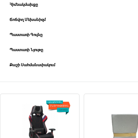
Հիմնակմախքը
Ճոճվող Մեխանիզմ
Պաստառի Գույնը
Պաստառի Նյութը
Քաշի Սահմանափակում