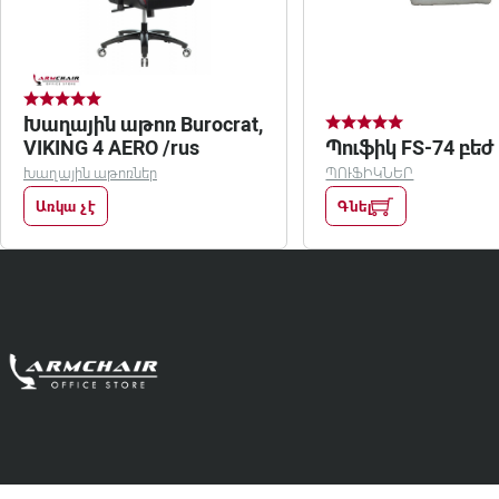
Խաղային աթոռ Burocrat,
VIKING 4 AERO /rus
Պուֆիկ FS-74 բեժ
Խաղային աթոռներ
ՊՈՒՖԻԿՆԵՐ
Առկա չէ
Գնել