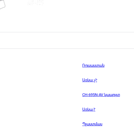
Ռուսաստան
Առկա չէ
CH-695N-AV կապույտ
Առկա է
Պլաստմաս