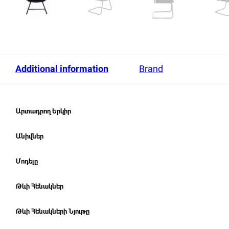
Additional information
Brand
Արտադրող Երկիր
Անիվներ
Մոդելը
Թևի Հենակներ
Թևի Հենակների Նյութը