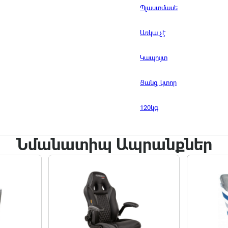
Պլաստմասե
Առկա չէ
Կապույտ
Ցանց, կտոր
120կգ
Նմանատիպ Ապրանքներ