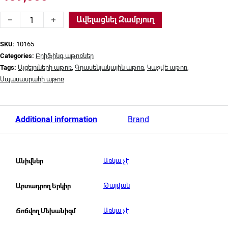
Բրիֆինգ աթոռ Long Yang, ARM 01 quantity
Ավելացնել Զամբյուղ
SKU:
10165
Categories:
Բրիֆինգ աթոռներ
Tags:
Այցելուների աթոռ
,
Գրասենյակային աթոռ
,
Կաշվե աթոռ
,
Սպասասրահի աթոռ
Additional information
Brand
Առկա չէ
Անիվներ
Թայվան
Արտադրող Երկիր
Առկա չէ
Ճոճվող Մեխանիզմ