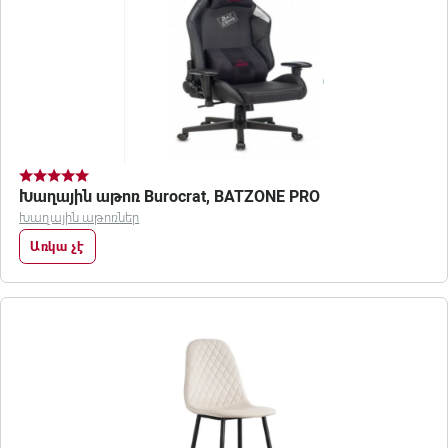
Խաղային աթոռ Burocrat, BATZONE PRO
Խաղային աթոռներ
Առկա չէ