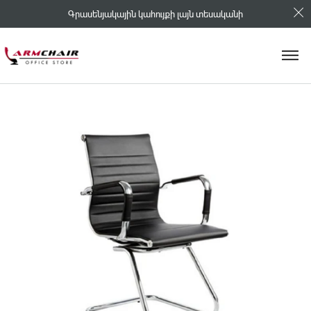
Գրասենյակային կահույքի լայն տեսականի