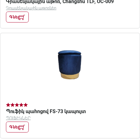
Գրասենյակային աթոռ, Changshu TLF, OC-009
Գրասենյակային աթոռներ
Գնել
Պուֆիկ պահոցով FS-73 կապույտ
ՊՈՒՖԻԿՆԵՐ
Գնել