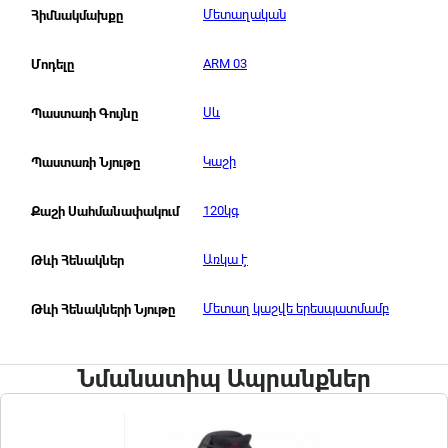
Մետաղական
Հիմնակմախքը
ARM 03
Մոդելը
Սև
Պաստառի Գույնը
Կաշի
Պաստառի Նյութը
120կգ
Քաշի Սահմանափակում
Առկա է
Թևի Հենակներ
Մետաղ կաշվե երեսպատմամբ
Թևի Հենակների Նյութը
Նմանատիպ Ապրանքներ