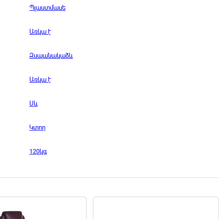
Պլաստմասե
Առկա է
Զսպանակաձև
Առկա է
Սև
Կտոր
120կգ