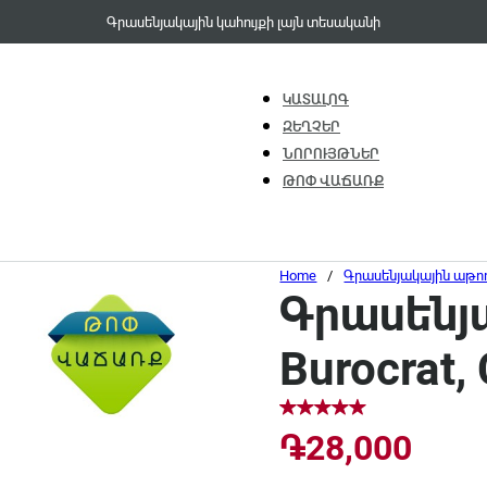
Գրասենյակային կահույքի լայն տեսականի
ԿԱՏԱԼՈԳ
ԶԵՂՉԵՐ
ՆՈՐՈՒՅԹՆԵՐ
ԹՈՓ ՎԱՃԱՌՔ
Home
/
Գրասենյակային աթո
Գրասենյ
Burocrat,
֏
28,000