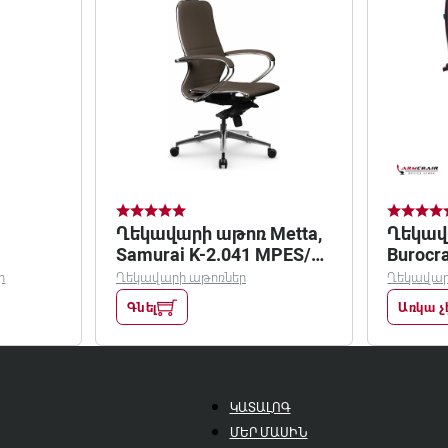
Ղեկավարի աթոռ Metta,
Ղեկավ
Samurai K-2.041 MPES/
Burocra
շագ.
9923/W
ր
Ղեկավարի աթոռներ
Ղեկավար
Գնել
Առկա չ
ԿԱՏԱԼՈԳ
ՄԵՐ ՄԱՍԻՆ