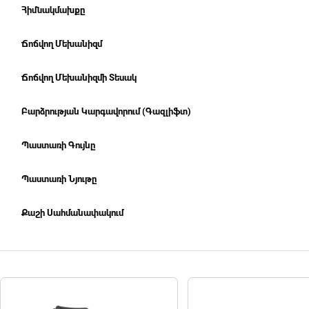
Հիմնակմախքը
Ճոճվող Մեխանիզմ
Ճոճվող Մեխանիզմի Տեսակ
Բարձրության Կարգավորում (Գազլիֆտ)
Պաստառի Գույնը
Պաստառի Նյութը
Քաշի Սահմանափակում