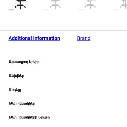
Additional information
Brand
Արտադրող Երկիր
Անիվներ
Մոդելը
Թևի Հենակներ
Թևի Հենակների Նյութը