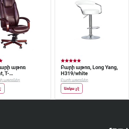
արի աթոռ
Բարի աթոռ, Long Yang,
t, T-
H319/white
alnut/brown
ի աթոռներ
Բարի աթոռներ
է
Առկա չէ