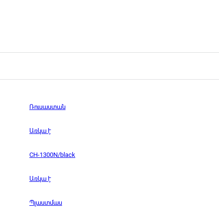
Ռուսաստան
Առկա է
CH-1300N/black
Առկա է
Պլաստմաս