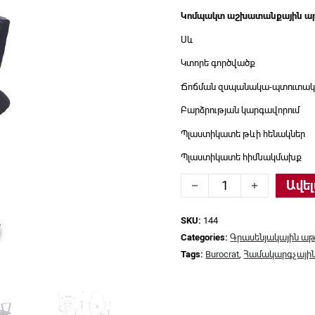
Կոմպակտ աշխատանքային ա
Սև
Կտորե գործվածք
Ճոճման զսպանակա-պտուտակ
Բարձրության կարգավորում
Պլաստիկատե թևի հենակներ
Պլաստիկատե հիմնակմախք
Գրասենյակային աթոռ B
Ավել
SKU:
144
Categories:
Գրասենյակային աթ
Tags:
Burocrat
,
Համակարգչայի