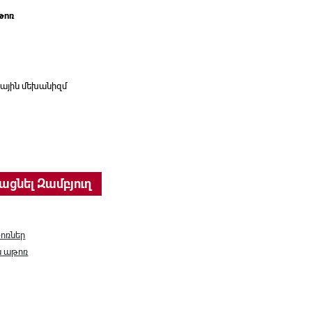
թոռ
ային մեխանիզմ
urocrat, CH-1300N/black quantity
ացնել Զամբյուղ
ոռներ
ն աթոռ