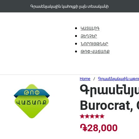
Գրասենյակային կահույքի լայն տեսականի
ԿԱՏԱԼՈԳ
ԶԵՂՉԵՐ
ՆՈՐՈՒՅԹՆԵՐ
ԹՈՓ ՎԱՃԱՌՔ
Home
/
Գրասենյակային աթո
Գրասենյ
Burocrat
֏
28,000