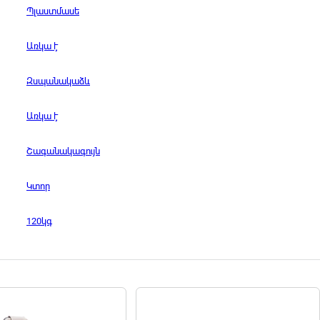
Պլաստմասե
Առկա է
Զսպանակաձև
Առկա է
Շագանակագույն
Կտոր
120կգ