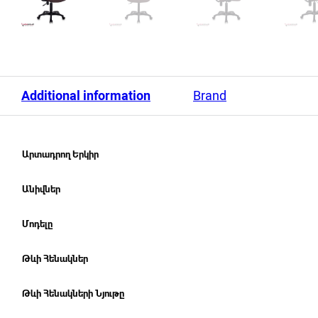
Additional information
Brand
Արտադրող Երկիր
Անիվներ
Մոդելը
Թևի Հենակներ
Թևի Հենակների Նյութը