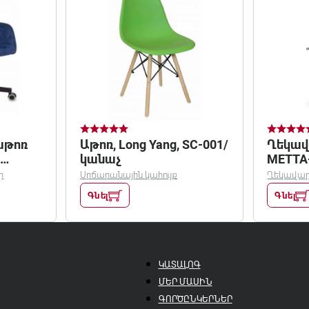
աթոռ
Աթոռ, Long Yang, SC-001/
Ղեկավ
M
կանաչ
METTA
սպիտ
ր
Սրճարանային կահույք
Ղեկավար
Գնել
Գնել
ԿԱՏԱԼՈԳ
ՄԵՐ ՄԱՍԻՆ
ԳՈՐԾԸՆԿԵՐՆԵՐ