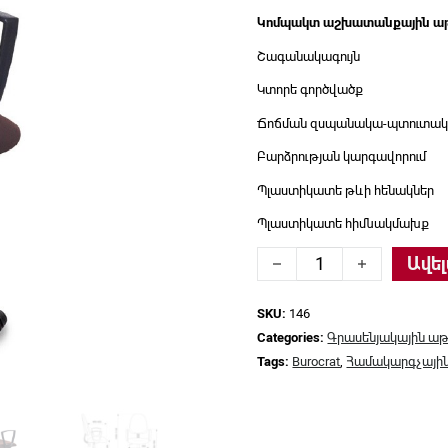
Կոմպակտ աշխատանքային ա
Շագանակագույն
Կտորե գործվածք
Ճոճման զսպանակա-պտուտակ
Բարձրության կարգավորում
Պլաստիկատե թևի հենակներ
Պլաստիկատե հիմնակմախք
Գրասենյակային աթոռ B
Ավել
SKU:
146
Categories:
Գրասենյակային աթ
Tags:
Burocrat
,
Համակարգչայի