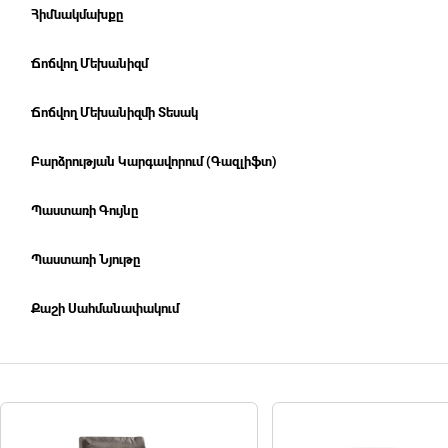
Հիմնակմախքը
Ճոճվող Մեխանիզմ
Ճոճվող Մեխանիզմի Տեսակ
Բարձրության Կարգավորում (Գազլիֆտ)
Պաստառի Գույնը
Պաստառի Նյութը
Քաշի Սահմանափակում