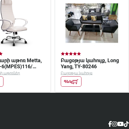
արի աթոռ Metta,
Բացօթյա կահույք, Long
-6(MPES)116/
Yang, TY-80246
ակ
ի աթոռներ
Բացօթյա կահույք
Գնել