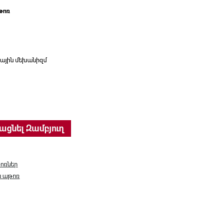
թոռ
ային մեխանիզմ
urocrat, CH-1300N/brown quantity
ացնել Զամբյուղ
ոռներ
ն աթոռ