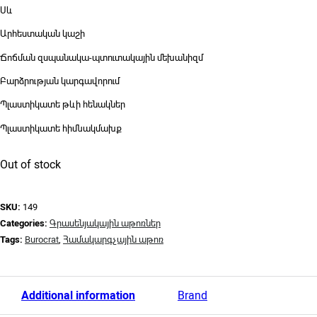
Սև
Արհեստական կաշի
Ճոճման զսպանակա-պտուտակային մեխանիզմ
Բարձրության կարգավորում
Պլաստիկատե թևի հենակներ
Պլաստիկատե հիմնակմախք
Out of stock
SKU:
149
Categories:
Գրասենյակային աթոռներ
Tags:
Burocrat
,
Համակարգչային աթոռ
Additional information
Brand