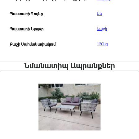
Սև
Պաստառի Գույնը
Կաշի
Պաստառի Նյութը
120կգ
Քաշի Սահմանափակում
Նմանատիպ Ապրանքներ