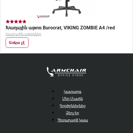
Խաղային աթոռ Burocrat, VIKING ZOMBIE A4 /red
Խաղային աթոռներ
Առկա չէ
Կատալոգ
Մեր Մասին
Գործընկերներ
Զեղչեր
Հետադարձ Կապ