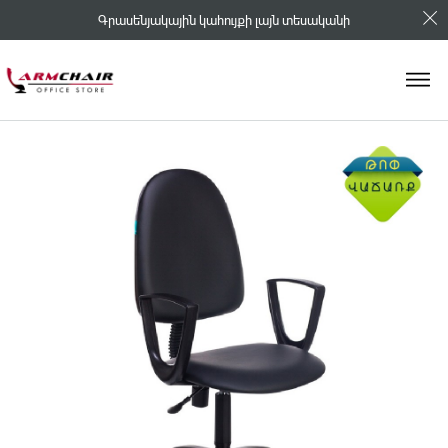
Գրասենյակային կահույքի լայն տեսականի