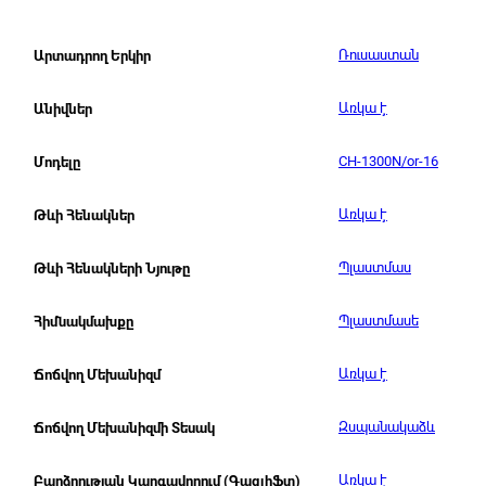
Ռուսաստան
Արտադրող Երկիր
Առկա է
Անիվներ
CH-1300N/or-16
Մոդելը
Առկա է
Թևի Հենակներ
Պլաստմաս
Թևի Հենակների Նյութը
Պլաստմասե
Հիմնակմախքը
Առկա է
Ճոճվող Մեխանիզմ
Զսպանակաձև
Ճոճվող Մեխանիզմի Տեսակ
Առկա է
Բարձրության Կարգավորում (Գազլիֆտ)