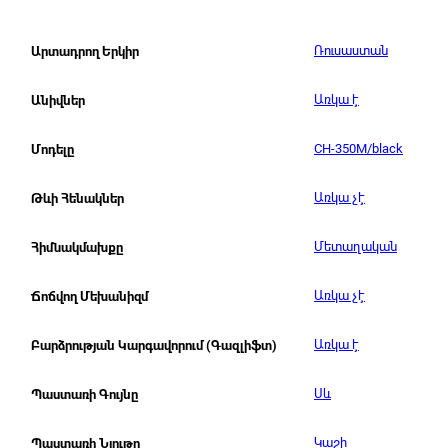
Ռուսաստան
Արտադրող Երկիր
Առկա է
Անիվներ
CH-350M/black
Մոդելը
Առկա չէ
Թևի Հենակներ
Մետաղական
Հիմնակմախքը
Առկա չէ
Ճոճվող Մեխանիզմ
Առկա է
Բարձրության Կարգավորում (Գազլիֆտ)
Սև
Պաստառի Գույնը
Կաշի
Պաստառի Նյութը