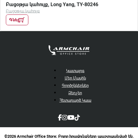
Բացօթյա կահույք, Long Yang, TY-80246
Բացօթյա կահույք
Գնել
Կատալոգ
Մեր Մասին
Գործընկերներ
Զեղչեր
Հետադարձ Կապ
©2026 Armchair Office Store։ Բոլոր իրավունքները պաշտպանված են.