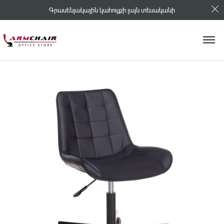
Գրասենյակային կահույքի լայն տեսականի