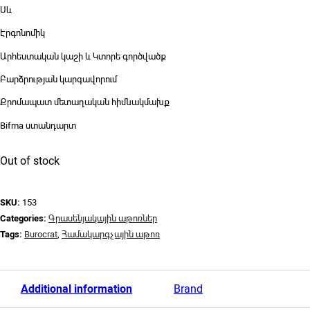
Սև
Էրգոնոմիկ
Արհեստական կաշի և Կտորե գործվածք
Բարձրության կարգավորում
Քրոմապատ մետաղական հիմնակմախք
Bifma ստանդարտ
Out of stock
SKU:
153
Categories:
Գրասենյակային աթոռներ
Tags:
Burocrat
,
Համակարգչային աթոռ
Additional information
Brand