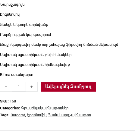
Նարնջագույն
Էրգոնոմիկ
Ցանցե և կտորե գործվածք
Բարձրության կարգավորում
Քաշի կարգավորմամբ ուղղահայաց ֆիքսվող ճոճման մեխանիզմ
Սպիտակ պլաստիկատե թևի հենակներ
Սպիտակ պլաստիկատե հիմնակմախք
Bifma ստանդարտ
Գրասենյակային աթոռ Burocrat, CH-W695NLT/OR/tw-96-1 qua
Ավելացնել Զամբյուղ
SKU:
168
Categories:
Գրասենյակային աթոռներ
Tags:
Burocrat
,
Էրգոնոմիկ
,
Համակարգչային աթոռ