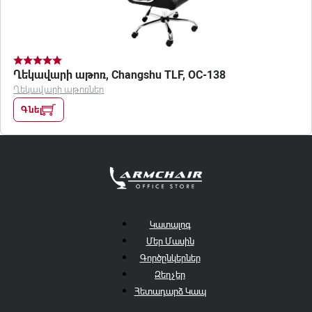
Ղեկավարի աթոռ, Changshu TLF, OC-138
Ղեկավարի աթոռներ
Գնել
Կատալոգ
Մեր Մասին
Գործընկերներ
Զեղչեր
Հետադարձ Կապ