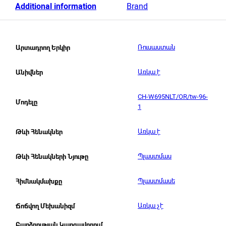
Additional information
Brand
Ռուսաստան
Արտադրող Երկիր
Առկա է
Անիվներ
CH-W695NLT/OR/tw-96-
Մոդելը
1
Առկա է
Թևի Հենակներ
Պլաստմաս
Թևի Հենակների Նյութը
Պլաստմասե
Հիմնակմախքը
Առկա չէ
Ճոճվող Մեխանիզմ
Բարձրության Կարգավորում