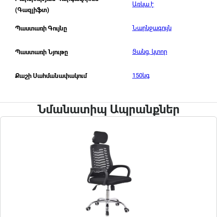
Առկա է
(Գազլիֆտ)
Նարնջագույն
Պաստառի Գույնը
Ցանց, կտոր
Պաստառի Նյութը
150կգ
Քաշի Սահմանափակում
Նմանատիպ Ապրանքներ