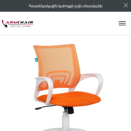
Գրասենյակային կահույքի լայն տեսականի