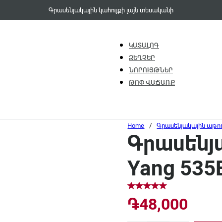
Գրասենյակային կահույքի լայն տեսականի
ԿԱՏԱԼՈԳ
ԶԵՂՉԵՐ
ՆՈՐՈՒՅԹՆԵՐ
ԹՈՓ ՎԱՃԱՌՔ
Home
/
Գրասենյակային աթո
Գրասենյ
Yang 535
֏
48,000