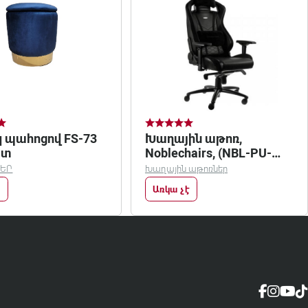
կ պահոցով FS-73
Խաղային աթոռ,
յտ
Noblechairs, (NBL-PU-
BLA-002)
ՆԵՐ
Խաղային աթոռներ
Առկա չէ