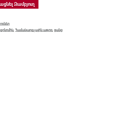
Long Yang 535B quantity
ացնել Զամբյուղ
ոռներ
րգոնոմիկ
,
Համակարգչային աթոռ
,
ցանց