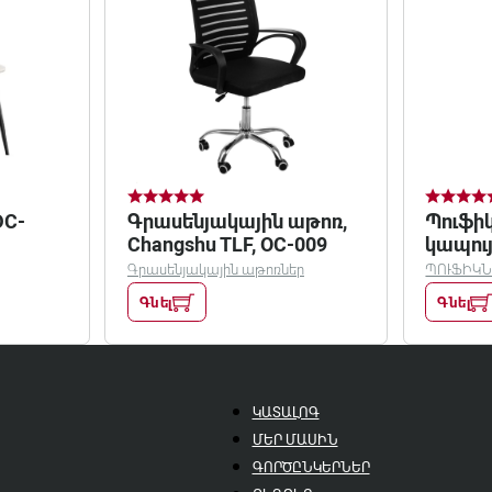
DC-
Գրասենյակային աթոռ,
Պուֆի
Changshu TLF, OC-009
կապու
Գրասենյակային աթոռներ
ՊՈՒՖԻԿ
Գնել
Գնել
ԿԱՏԱԼՈԳ
ՄԵՐ ՄԱՍԻՆ
ԳՈՐԾԸՆԿԵՐՆԵՐ