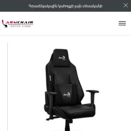
Գրասենյակային կահույքի լայն տեսականի