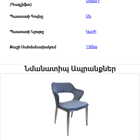
Առկա է
(Գազլիֆտ)
Սև
Պաստառի Գույնը
Կաշի
Պաստառի Նյութը
150կգ
Քաշի Սահմանափակում
Նմանատիպ Ապրանքներ