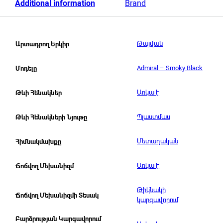
Additional information
Brand
Թայվան
Արտադրող Երկիր
Admiral – Smoky Black
Մոդելը
Առկա է
Թևի Հենակներ
Պլաստմաս
Թևի Հենակների Նյութը
Մետաղական
Հիմնակմախքը
Առկա է
Ճոճվող Մեխանիզմ
Թիկնակի
Ճոճվող Մեխանիզմի Տեսակ
կարգավորում
Բարձրության Կարգավորում