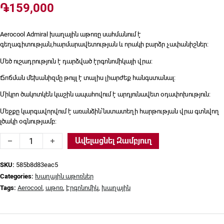
֏
159,000
Aerocool Admiral խաղային աթոռը սահմանում է
գեղագիտության,հարմարավետության և որակի բարձր չափանիշներ:
Մեծ ուշադրություն է դարձված էրգոնոմիկայի վրա:
Ճոճման մեխանիզմը թույլ է տալիս լիարժեք հանգստանալ:
Միկրո ծակոտկեն կաշին ապահովում է արդյունավետ օդափոխություն:
Մեջքը կարգավորվում է առանձին՝նստատեղի հարթության վրա գտնվող
լծակի օգնությամբ:
Խաղային աթոռ Aerocool, Admiral - Smoky Black quantity
Ավելացնել Զամբյուղ
SKU:
585b8d83eac5
Categories:
Խաղային աթոռներ
Tags:
Aerocool
,
աթոռ
,
Էրգոնոմիկ
,
խաղային